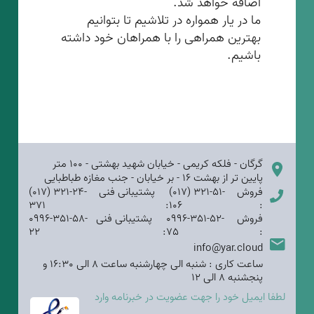
اضافه خواهد شد.
ما در یار همواره در تلاشیم تا بتوانیم
بهترین همراهی را با همراهان خود داشته
باشیم.
گرگان - فلکه کریمی - خیابان شهید بهشتی - 100 متر
پایین تر از بهشت 16 - بر خیابان - جنب مغازه طباطبایی
فروش
(017) 321-51-
پشتیبانی فنی
(017) 321-24-
371
:
106
:
فروش
0996-351-52-
پشتیبانی فنی
0996-351-58-
22
:
75
:
info@yar.cloud
ساعت کاری : شنبه الی چهارشنبه ساعت 8 الی 16:30 و
پنجشنبه 8 الی 12
لطفا ایمیل خود را جهت عضویت در خبرنامه وارد